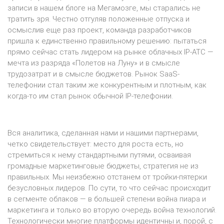
записи в нашем блоге на Мегамозге, мы старались не
тратить зря. Честно отгуляв положенные отпуска и
осмыслив еще раз проект, команда разработчиков
пришла к единственно правильному решению: пытаться
прямо сейчас стать лидером на рынке облачных IP-АТС —
мечта из разряда «Полетов на Луну» и в смысле
трудозатрат и в смысле бюджетов. Рынок SaaS-
телефонии стал таким же конкурентным и плотным, как
когда-то им стал рынок обычной IP-телефонии.
Вся аналитика, сделанная нами и нашими партнерами,
четко свидетельствует: место для роста есть, но
стремиться к нему стандартными путями, осваивая
громадные маркетинговые бюджеты, стратегия не из
правильных. Мы неизбежно отстанем от тройки-пятерки
безусловных лидеров. По сути, то что сейчас происходит
в сегменте облаков — в большей степени война пиара и
маркетинга и только во вторую очередь война технологий.
Технологически многие платформы идентичны и, порой, с