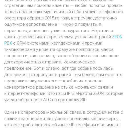
стратегии нам помогли клиенты — любая попытка продать
«вновь позвонившему» типичный набор услуг телефонного
оператора образца 2015-го года, встречала достаточно
ощутимое сопротивление — «нужно подумать, я
перезвоню, а чем вы лучше конкурентов». Но, стоило
начать рассказывать про преимущества интеграций
ZEON
PBX
с CRM-системами, хелпдексками и прочими
тимвьюверами у клиента сразу же появлялась масса
вопросов и, как правило, такое общение заканчивалось
договоренностью отправить коммерческое
предложение. Вот и славно, вот где собака порылась.
Двигаемся в сторону интеграций. Тем более, нам есть что
предложить вкусненького — крайне интересное
конвергентное решение на стыке мобильной связи и
интернет-телефонии. Это наши IP SIM-карты ZEON, которые
умеют общаться с АТС по протоколу SIP.
Один из операторов мобильной связи, в сотрудничестве с
нашими партнерами, выпускает специальные сим-карты,
которые работают как обычные IP-телефоны и не имеют