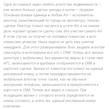
Одна из главных задач любого агентства недвижимости —
как можно больше сделок аренды и купли — продажи.
Основная боевая единица в любом АН — исполнитель-
риэлтор, разьезжающий по городу на просмотры, показы,
сделки. Риэлтор только числится в штате АН, а на самом
деле норовит провести сделку сам, без участия самого АН.
В этом случае он получит не половину комиссии, а всю
комиссию целиком. Наша задача не дать ему шансов
намудрить. Для этого разворачиваем Зеон, выдаем агентам
сим-карты и интегрируем все это с СRМ. Теперь все звонки
риэлтора с мобильника, без вариантов, видны в статистике
АТС, записываются и вдобавок отображаются в CRM в
карточке сделки. Звонки от клиентов поступают на единый
рекламный номер, а потом переадресовываются на
мобильные агентов точно также, как на обычные
внутренние телефоны, записываются и прикрепляются к
карточке в CRM. Теперь все видно и слышно. При
исходящем звонке с сотового агента определяется не
номер сотового, а, опять же, единый рекламный номер
компании.