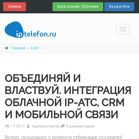
Заявка
База знаний. Обучение
Вход в Hive
Навига
Главная
Блог
ОБЪЕДИНЯЙ И
ВЛАСТВУЙ. ИНТЕГРАЦИЯ
ОБЛАЧНОЙ IP-АТС, CRM
И МОБИЛЬНОЙ СВЯЗИ
17 2017
Администратор
0 комментариев
Время, прошедшее с момента публикации последней