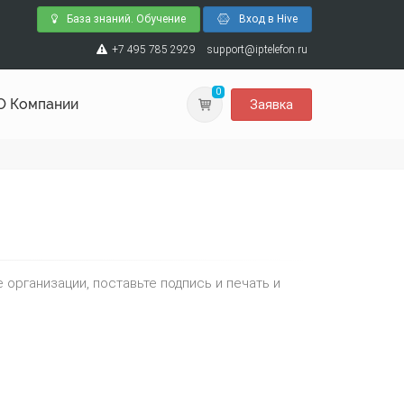
База знаний. Обучение
Вход в Hive
+7 495 785 2929
support@iptelefon.ru
0
О Компании
Заявка
организации, поставьте подпись и печать и