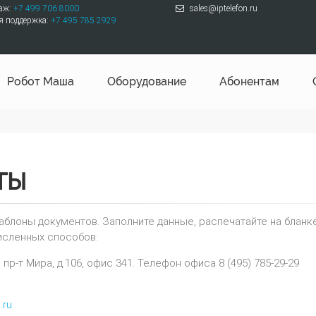
даж:
+7 499 706 8000
sales@iptelefon.ru
я поддержка:
+7 495 785 2929
Робот Маша
Оборудование
Абонентам
ТЫ
блоны документов. Заполните данные, распечатайте на бланке 
исленных способов:
пр-т Мира, д.106, офис 341. Телефон офиса 8 (495) 785-29-29
.ru