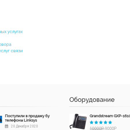
ных услугах
овора
услуг связи
Оборудование
Поступили в продажу бу
Grandstream GXP-161
телефоны Linksys
20 Декабря 2020
10000Р
9000Р