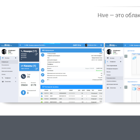
Hive — это обла
Личный кабинет
Го