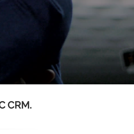
С CRM.