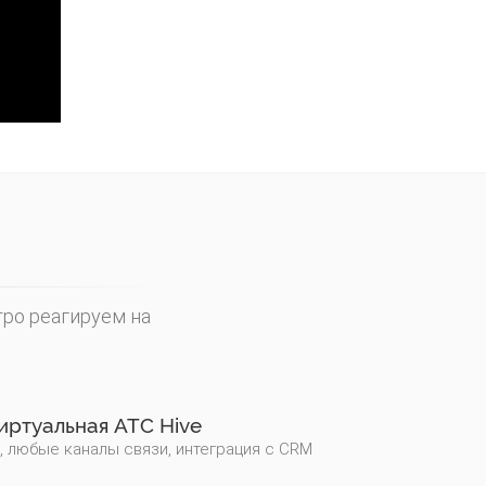
ро реагируем на
иртуальная АТС Hive
 любые каналы связи, интеграция с CRM