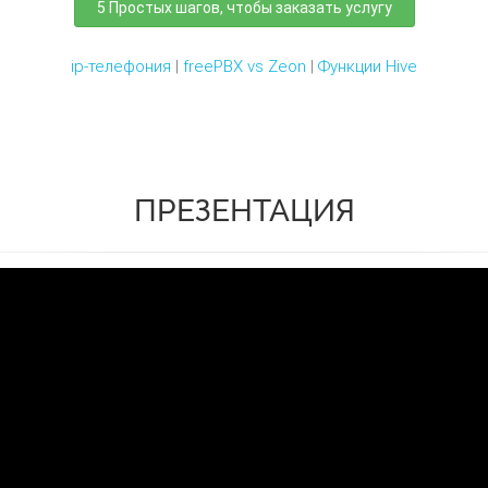
5 Простых шагов, чтобы заказать услугу
ip-телефония
|
freePBX vs Zeon
|
Функции Hive
ПРЕЗЕНТАЦИЯ