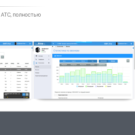
е АТС, полностью
воров
Статистика