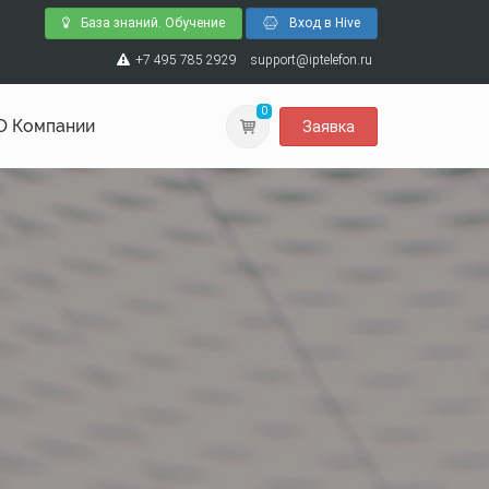
База знаний. Обучение
Вход в Hive
+7 495 785 2929
support@iptelefon.ru
0
О Компании
Заявка