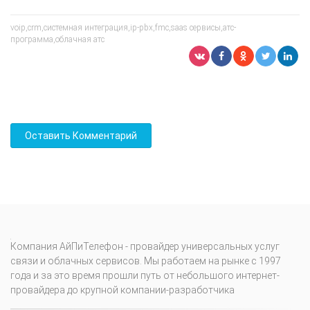
voip,crm,системная интеграция,ip-pbx,fmc,saas сервисы,атс-
программа,облачная атс
Компания АйПиТелефон - провайдер универсальных услуг
связи и облачных сервисов. Мы работаем на рынке с 1997
года и за это время прошли путь от небольшого интернет-
провайдера до крупной компании-разработчика