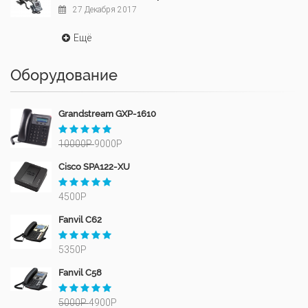
27 Декабря 2017
Ещё
Оборудование
Grandstream GXP-1610
10000Р
9000Р
Cisco SPA122-XU
4500Р
Fanvil C62
5350Р
Fanvil C58
5000Р
4900Р