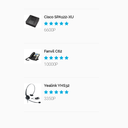
Cisco SPA122-XU
6600Р
Fanvil C62
10000Р
Yealink YHS32
3350Р