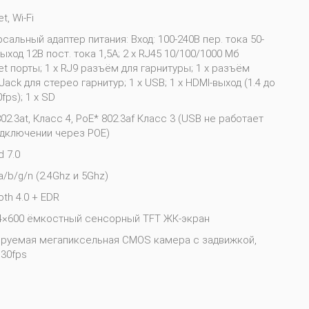
t, Wi-Fi
сальный адаптер питания: Вход: 100-240В пер. тока 50-
Выход 12В пост. тока 1,5A; 2 x RJ45 10/100/1000 Мб
et порты; 1 x RJ9 разъём для гарнитуры; 1 x разъём
Jack для стерео гарнитур; 1 x USB; 1 x HDMI-выход (1.4 до
fps); 1 x SD
02.3at, Класс 4, PoE* 802.3af Класс 3 (USB не работает
одключении через POE)
d 7.0
a/b/g/n (2.4Ghz и 5Ghz)
oth 4.0 + EDR
24×600 ёмкостный сенсорный TFT ЖК-экран
ируемая мегапиксельная CMOS камера с задвижкой,
30fps