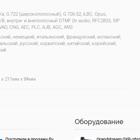
/a, G.722 (широкополосный), G.726-32, iLBC, Opus,
/B, внутри- и внеполосный DTMF (In audio, RFC2833, SIP
 VAD, CNG, AEC, PLC, AJB, AGC, ANS
ский, немецкий, итальянский, французский, испанский,
альский, русский, хорватский, китайский, корейский,
кий
 x 211мм x 84мм
Оборудование
Поступили в продажу бу
Grandstream GXP-161