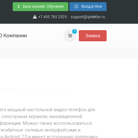
База знаний. Обучение
Вход в Hive
+7 495 785 2929
support@iptelefon.ru
0
О Компании
Заявка
- это мощный настольный видео-телефон для
м сенсорным экраном, инновационной
ференции. Можно также воспользоваться
, гигабитные сетевые интерфейсами и
а Android 7.0 и имеет встроенную поддержку