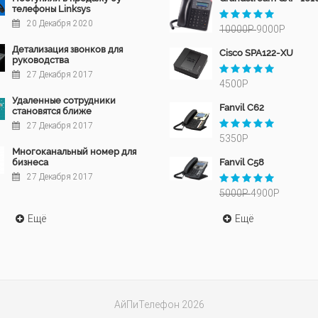
телефоны Linksys
20 Декабря 2020
10000Р
9000Р
Детализация звонков для
Cisco SPA122-XU
руководства
27 Декабря 2017
4500Р
Удаленные сотрудники
Fanvil C62
становятся ближе
27 Декабря 2017
5350Р
Многоканальный номер для
бизнеса
Fanvil C58
27 Декабря 2017
5000Р
4900Р
Ещё
Ещё
АйПиТелефон 2026