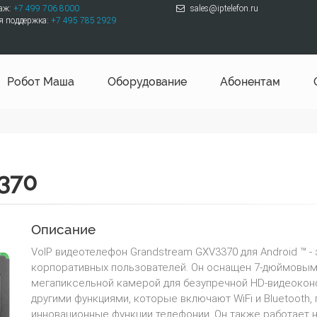
даж:
+7 499 706 8000
sales@iptelefon.ru
я поддержка:
+7 495 785 2929
Робот Маша
Оборудование
Абонентам
370
Описание
VoIP видеотелефон Grandstream GXV3370 для Android ™ 
корпоративных пользователей. Он оснащен 7-дюймовы
мегапиксельной камерой для безупречной HD-видеокон
другими функциями, которые включают WiFi и Bluetooth
инновационные функции телефонии. Он также работает н