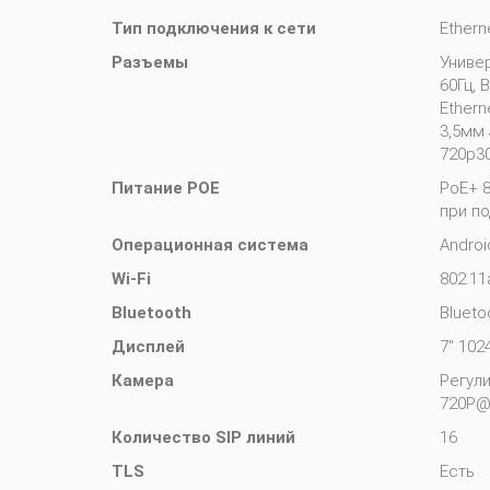
Тип подключения к сети
Etherne
Разъемы
Универ
60Гц, 
Ethern
3,5мм 
720p30
Питание POE
PoE+ 8
при п
Операционная система
Androi
Wi-Fi
802.11
Bluetooth
Blueto
Дисплей
7" 10
Камера
Регул
720P@
Количество SIP линий
16
TLS
Есть