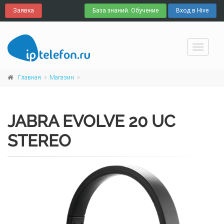
Заявка
База знаний. Обучение
Вход в Hive
Навига
Главная
Магазин
JABRA EVOLVE 20 UC
STEREO