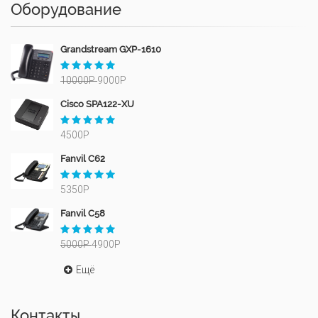
Оборудование
Grandstream GXP-1610
10000Р
9000Р
Cisco SPA122-XU
4500Р
Fanvil C62
5350Р
Fanvil C58
5000Р
4900Р
Ещё
Контакты