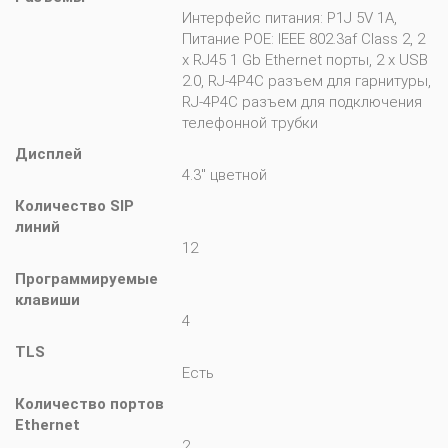
Интерфейс питания: P1J 5V 1A,
Питание POE: IEEE 802.3af Class 2, 2
x RJ45 1 Gb Ethernet порты, 2 x USB
2.0, RJ-4P4C разъем для гарнитуры,
RJ-4P4C разъем для подключения
телефонной трубки
Дисплей
4.3" цветной
Количество SIP 
линий
12
Программируемые 
клавиши
4
TLS
Есть
Количество портов 
Ethernet
2