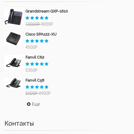
Grandstream GXP-1610
10000Р
9000Р
Cisco SPA122-XU
4500Р
Fanvil C62
5350Р
Fanvil C58
5000Р
4900Р
Ещё
Контакты