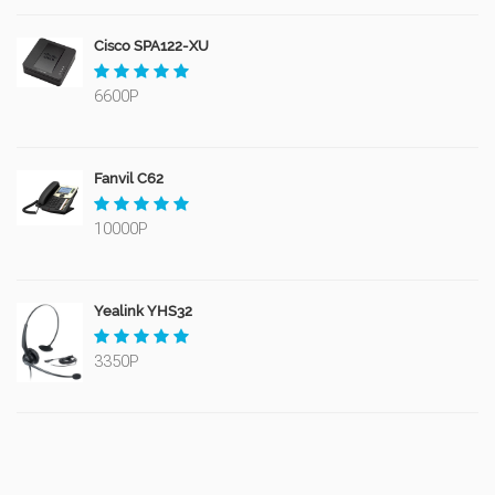
Cisco SPA122-XU
6600Р
Fanvil C62
10000Р
Yealink YHS32
3350Р