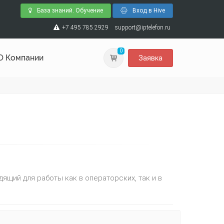
База знаний. Обучение
Вход в Hive
+7 495 785 2929
support@iptelefon.ru
0
О Компании
Заявка
дящий для работы как в операторских, так и в