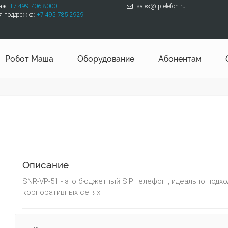
даж:
+7 499 706 8000
sales@iptelefon.ru
я поддержка:
+7 495 785 2929
Робот Маша
Оборудование
Абонентам
Описание
SNR-VP-51 - это бюджетный SIP телефон , идеально подхо
корпоративных сетях.