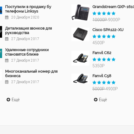
Поступили в продажу бу
Grandstream GXP-161
телефоны Linksys
20 Декабря 2020
10000Р
9000Р
Детализация звонков для
Cisco SPA122-XU
руководства
27 Декабря 2017
4500Р
Удаленные сотрудники
Fanvil C62
становятся ближе
27 Декабря 2017
5350Р
Многоканальный номер для
бизнеса
Fanvil C58
27 Декабря 2017
5000Р
4900Р
Ещё
Ещё