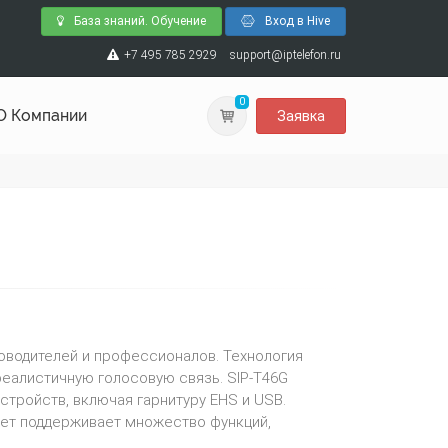
База знаний. Обучение
Вход в Hive
+7 495 785 2929
support@iptelefon.ru
0
О Компании
Заявка
ководителей и профессионалов. Технология
реалистичную голосовую связь. SIP-T46G
устройств, включая гарнитуру EHS и USB.
ет поддерживает множество функций,