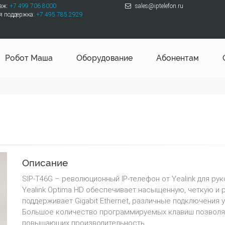
даж:
+7 499 706 8000
sales@iptelefon.ru
я поддержка:
+7 495 785 2929
Робот Маша
Оборудование
Абонентам
Описание
SIP-T46G – революционный IP-телефон от Yealink для ру
Yealink Optima HD обеспечивает насыщенную, четкую и 
поддерживает Gigabit Ethernet, различные подключения 
Большое количество программируемых клавиш позволя
повышающих производительность.