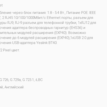
et
ление через блок питания: 1.8 - 5.4 Вт., Питание POE: IEEE
f, 2 RJ45 10/100/1000Мбит/с Ethernet порты, разъем для
уры RJ9, RJ-9 разъем для телефонной трубки, 1xRJ12 для
ючения адаптера беспроводных гарнитур (EHS36) и
нительных модулей расширения (EXP40). Возможно
чение до 6 модулей расширения (EXP40),1xUSB 2.0 для
чения USB-адаптера Yealink BT40.
2 Pixel цвет.
G.726, G.729a, G.723.1, iLBC
й, Английский.