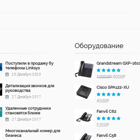
Оборудование
Поступили в продажу бу
Grandstream GXP-161
телефоны Linksys
20 Декабря 2020
10000Р
9000Р
Детализация звонков для
Cisco SPA122-XU
руководства
27 Декабря 2017
4500Р
Удаленные сотрудники
Fanvil C62
становятся ближе
27 Декабря 2017
5350Р
Многоканальный номер для
бизнеса
Fanvil C58