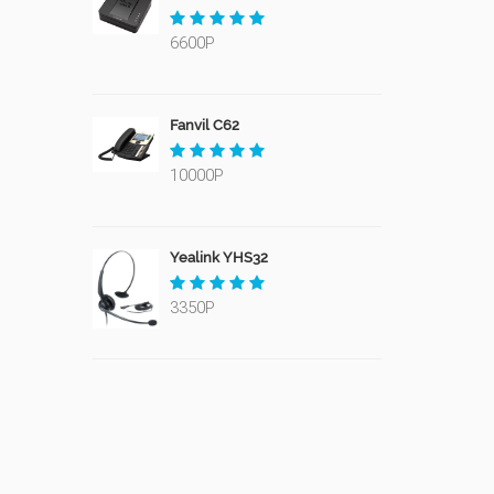
6600Р
Fanvil C62
10000Р
Yealink YHS32
3350Р