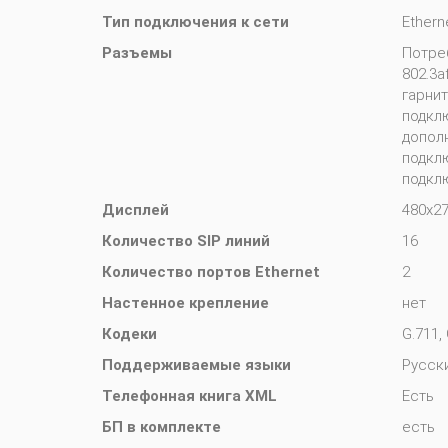
Тип подключения к сети
Ethern
Разъемы
Потреб
802.3a
гарнит
подкл
допол
подклю
подклю
Дисплей
480x27
Количество SIP линий
16
Количество портов Ethernet
2
Настенное крепление
нет
Кодеки
G.711, 
Поддерживаемые языки
Русски
Телефонная книга XML
Есть
БП в комплекте
есть