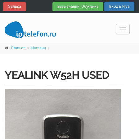
Заявка
База знаний. Обучение
Вход в Hive
Навига
Главная
Магазин
YEALINK W52H USED